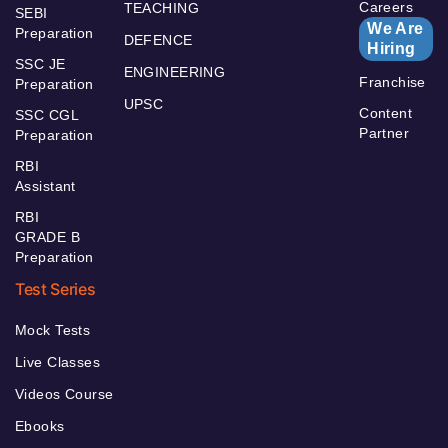
Careers
TEACHING
SEBI
We Are
Preparation
DEFENCE
Hiring
SSC JE
ENGINEERING
Franchise
Preparation
UPSC
Content
SSC CGL
Partner
Preparation
RBI
Assistant
RBI
GRADE B
Preparation
Test Series
Mock Tests
Live Classes
Videos Course
Ebooks