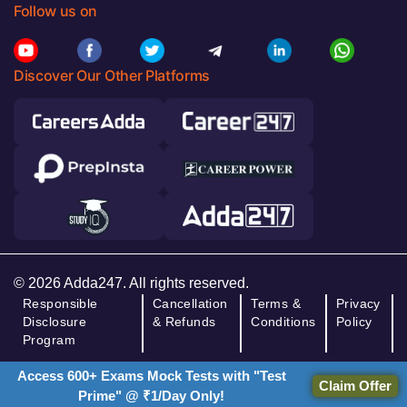
Follow us on
Discover Our Other Platforms
© 2026 Adda247. All rights reserved.
Responsible
Cancellation
Terms &
Privacy
Disclosure
& Refunds
Conditions
Policy
Program
Access 600+ Exams Mock Tests with "Test
Claim Offer
Prime" @ ₹1/Day Only!