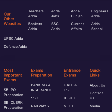
Teachers
Adda
Adda
Engineers
Our
Adda
Jobs
Punjab
Adda
Other
Websites
Bankers
SSC
Current
Adda
Adda
Adda
Affairs
School
UPSC Adda
Defence Adda
Most
Exams
Entrance
Quick
Important
Preparation
Exams
Links
Exams
BANKING &
GATE &
About Us
SBI PO
INSURANCE
ESE
Contact
Preparation
SSC
IIT JEE
Us
SBI CLERK
RAILWAYS
NEET
Media
Preparation