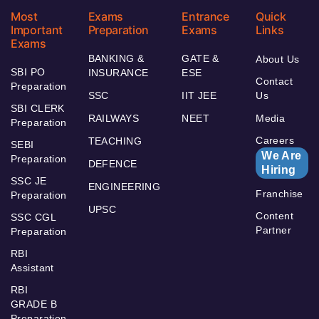
Most
Exams
Entrance
Quick
Important
Preparation
Exams
Links
Exams
BANKING &
GATE &
About Us
SBI PO
INSURANCE
ESE
Contact
Preparation
SSC
IIT JEE
Us
SBI CLERK
RAILWAYS
NEET
Media
Preparation
Careers
TEACHING
SEBI
We Are
Preparation
DEFENCE
Hiring
SSC JE
ENGINEERING
Franchise
Preparation
UPSC
Content
SSC CGL
Partner
Preparation
RBI
Assistant
RBI
GRADE B
Preparation