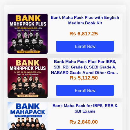
Bank Maha Pack Plus with English
Medium Book Kit
Rs 6,817.25
Enroll Now
Bank Maha Pack Plus For IBPS,
SBI, RBI Grade B, SEBI Grade A,
NABARD Grade A and Other Grade
Rs 5,112.50
A & Grade B Bank Exams
Enroll Now
Bank Maha Pack for IBPS, RRB &
SBI Exams
Rs 2,840.00