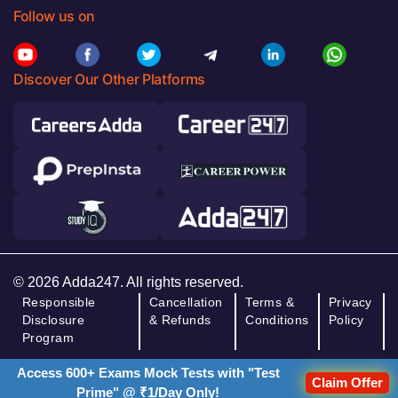
Follow us on
Discover Our Other Platforms
© 2026 Adda247. All rights reserved.
Responsible
Cancellation
Terms &
Privacy
Disclosure
& Refunds
Conditions
Policy
Program
Access 600+ Exams Mock Tests with "Test
Claim Offer
Prime" @ ₹1/Day Only!