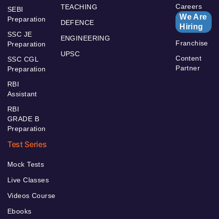
Careers
TEACHING
SEBI
We Are
Preparation
DEFENCE
Hiring
SSC JE
ENGINEERING
Franchise
Preparation
UPSC
Content
SSC CGL
Partner
Preparation
RBI
Assistant
RBI
GRADE B
Preparation
Test Series
Mock Tests
Live Classes
Videos Course
Ebooks