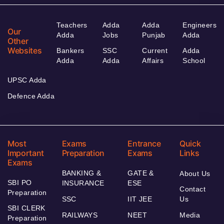
Teachers
Adda
Adda
Engineers
Our
Adda
Jobs
Punjab
Adda
Other
Websites
Bankers
SSC
Current
Adda
Adda
Adda
Affairs
School
UPSC Adda
Defence Adda
Most
Exams
Entrance
Quick
Important
Preparation
Exams
Links
Exams
BANKING &
GATE &
About Us
SBI PO
INSURANCE
ESE
Contact
Preparation
SSC
IIT JEE
Us
SBI CLERK
RAILWAYS
NEET
Media
Preparation