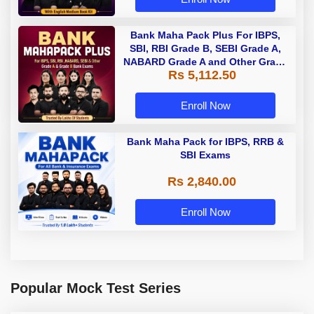
Bank Maha Pack Plus For IBPS,
SBI, RBI Grade B, SEBI Grade A,
NABARD Grade A and Other Grade
Rs 5,112.50
A & Grade B Bank Exams
Enroll Now
Bank Maha Pack for IBPS, RRB &
SBI Exams
Rs 2,840.00
Enroll Now
Popular Mock Test Series