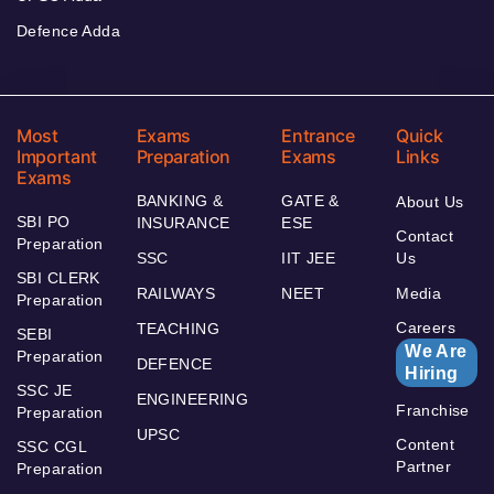
Defence Adda
Most
Exams
Entrance
Quick
Important
Preparation
Exams
Links
Exams
BANKING &
GATE &
About Us
SBI PO
INSURANCE
ESE
Contact
Preparation
SSC
IIT JEE
Us
SBI CLERK
RAILWAYS
NEET
Media
Preparation
Careers
TEACHING
SEBI
We Are
Preparation
DEFENCE
Hiring
SSC JE
ENGINEERING
Franchise
Preparation
UPSC
Content
SSC CGL
Partner
Preparation