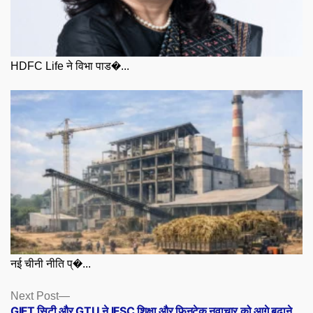
HDFC Life ने विभा पाड�...
नई चीनी नीति प्�...
Posts
Next
Next Post
post:
GIFT सिटी और GTU ने IFSC शिक्षा और फिनटेक नवाचार को आगे बढ़ाने