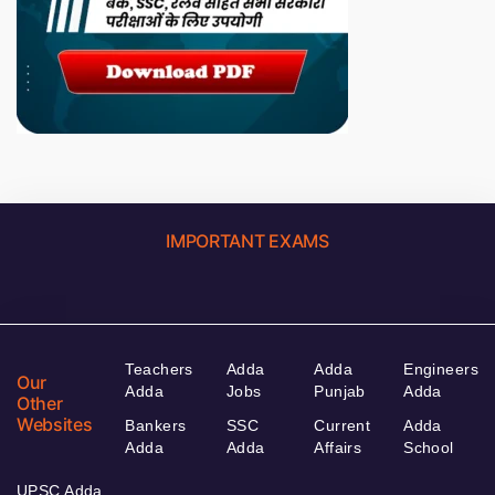
IMPORTANT EXAMS
Teachers
Adda
Adda
Engineers
Our
Adda
Jobs
Punjab
Adda
Other
Websites
Bankers
SSC
Current
Adda
Adda
Adda
Affairs
School
UPSC Adda