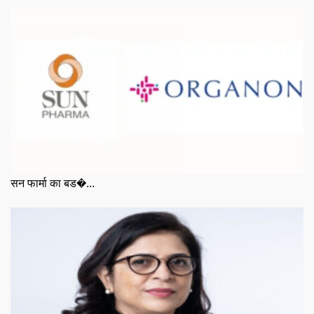
सन फार्मा का बड�...