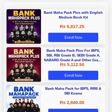
Bank Maha Pack Plus with English
Medium Book Kit
Rs 6,817.25
Enroll Now
Bank Maha Pack Plus For IBPS,
SBI, RBI Grade B, SEBI Grade A,
NABARD Grade A and Other Grade
Rs 5,112.50
A & Grade B Bank Exams
Enroll Now
Bank Maha Pack for IBPS, RRB &
SBI Exams
Rs 2,840.00