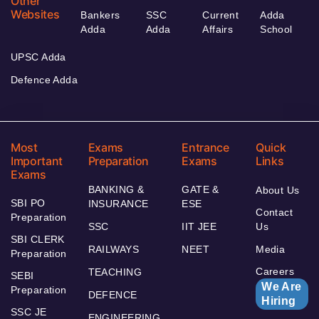
Other
Websites
Bankers
SSC
Current
Adda
Adda
Adda
Affairs
School
UPSC Adda
Defence Adda
Most
Exams
Entrance
Quick
Important
Preparation
Exams
Links
Exams
BANKING &
GATE &
About Us
SBI PO
INSURANCE
ESE
Contact
Preparation
SSC
IIT JEE
Us
SBI CLERK
RAILWAYS
NEET
Media
Preparation
Careers
TEACHING
SEBI
We Are
Preparation
DEFENCE
Hiring
SSC JE
ENGINEERING