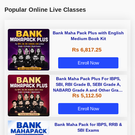
Popular Online Live Classes
Bank Maha Pack Plus with English
Medium Book Kit
Rs 6,817.25
Enroll Now
Bank Maha Pack Plus For IBPS,
SBI, RBI Grade B, SEBI Grade A,
NABARD Grade A and Other Grade
Rs 5,112.50
A & Grade B Bank Exams
Enroll Now
Bank Maha Pack for IBPS, RRB &
SBI Exams