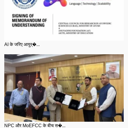
AI के जरिए आयुर्�...
NPC और MoEFCC के बीच स�...