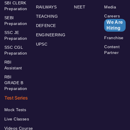
SBI CLERK
RAILWAYS
NEET
Media
Preparation
Careers
TEACHING
SEBI
We Are
Preparation
DEFENCE
Hiring
SSC JE
ENGINEERING
Franchise
Preparation
UPSC
Content
SSC CGL
Partner
Preparation
RBI
Assistant
RBI
GRADE B
Preparation
Test Series
Mock Tests
Live Classes
Videos Course