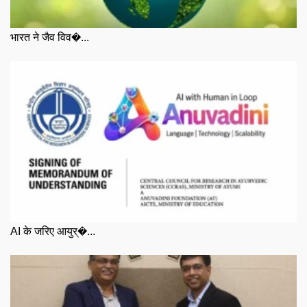
भारत ने जैव विव�...
AI के जरिए आयुर्�...