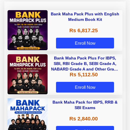
Bank Maha Pack Plus with English
Medium Book Kit
Rs 6,817.25
Enroll Now
Bank Maha Pack Plus For IBPS,
SBI, RBI Grade B, SEBI Grade A,
NABARD Grade A and Other Grade
Rs 5,112.50
A & Grade B Bank Exams
Enroll Now
Bank Maha Pack for IBPS, RRB &
SBI Exams
Rs 2,840.00