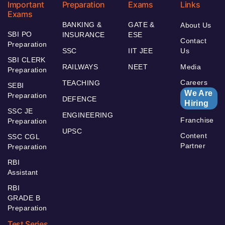
Important
Preparation
Exams
Links
Exams
BANKING &
GATE &
About Us
SBI PO
INSURANCE
ESE
Contact
Preparation
SSC
IIT JEE
Us
SBI CLERK
RAILWAYS
NEET
Media
Preparation
Careers
TEACHING
SEBI
We Are
Preparation
DEFENCE
Hiring
SSC JE
ENGINEERING
Franchise
Preparation
UPSC
Content
SSC CGL
Partner
Preparation
RBI
Assistant
RBI
GRADE B
Preparation
Test Series