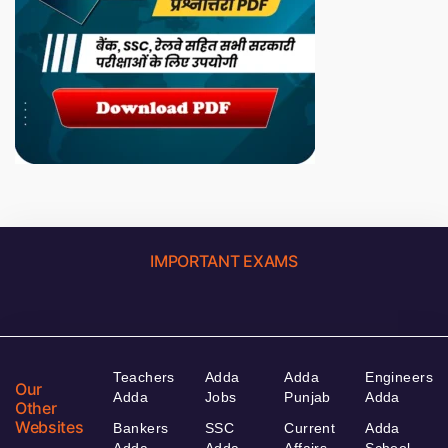
IMPORTANT EXAMS
Teachers
Adda
Adda
Engineers
Our
Adda
Jobs
Punjab
Adda
Other
Websites
Bankers
SSC
Current
Adda
Adda
Adda
Affairs
School