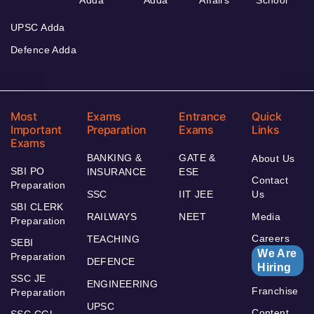
UPSC Adda
Defence Adda
Most
Exams
Entrance
Quick
Important
Preparation
Exams
Links
Exams
BANKING &
GATE &
About Us
SBI PO
INSURANCE
ESE
Contact
Preparation
SSC
IIT JEE
Us
SBI CLERK
RAILWAYS
NEET
Media
Preparation
Careers
TEACHING
SEBI
We Are
Preparation
DEFENCE
Hiring
SSC JE
ENGINEERING
Franchise
Preparation
UPSC
Content
SSC CGL