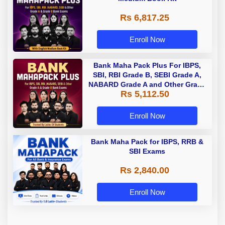
Rs 6,817.25
Enroll Now
Bank Maha Pack Plus For IBPS,
SBI, RBI Grade B, SEBI Grade A,
NABARD Grade A and Other Grade
Rs 5,112.50
A & Grade B Bank Exams
Enroll Now
Bank Maha Pack for IBPS, RRB &
SBI Exams
Rs 2,840.00
Enroll Now