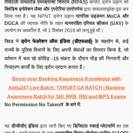
रिमोटली पायलटेड एयरक्राफ्ट सिस्टम (RPAS)
कंप्लेंट ड्रोन उड़ान को
क्विडिच इनोवेशन लैब्स और एस्टेरिया एयरोस्पेस
द्वारा सफलतापूर्वक पूरा कर
लिया गया है। यह NPNT ड्रोन उड़ान
नागरिक उड्डयन MoCA और
DGCA
की व्यापक नीति के तहत
मानवरहित एरियल व्हीकल (UAV)
के
उपयोग पर आधारित है, जो 1 दिसंबर 2018 को लागू हुई थी।
क्विड ने
ड्रोन फेडरेशन ऑफ इंडिया (डीएफआई)
के सहयोग से, कई
राज्यों के पुलिस विभागों के लिए अपनी सेवाओं का विस्तार किया है, जो
वर्तमान में चल रहे कोविड -19 संकट के दौरान भीड़ की निगरानी और
नियंत्रण कार्यों के लिए ड्रोन प्रदान करता हैं।
Boost your Banking Awareness Knowledge with
Adda247 Live Batch:
TARGET GA BATCH
| Banking
Awareness Batch for SBI, RRB, RBI and IBPS Exams
No Permission No Takeoff
के बारे में
:
यह
डीजीसीए इंडिया
द्वारा जारी किए गए
डिजिटल स्काई प्लेटफॉर्म
का एक