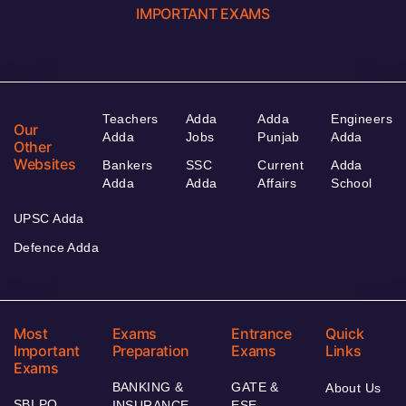
IMPORTANT EXAMS
Teachers
Adda
Adda
Engineers
Our
Adda
Jobs
Punjab
Adda
Other
Websites
Bankers
SSC
Current
Adda
Adda
Adda
Affairs
School
UPSC Adda
Defence Adda
Most
Exams
Entrance
Quick
Important
Preparation
Exams
Links
Exams
BANKING &
GATE &
About Us
SBI PO
INSURANCE
ESE