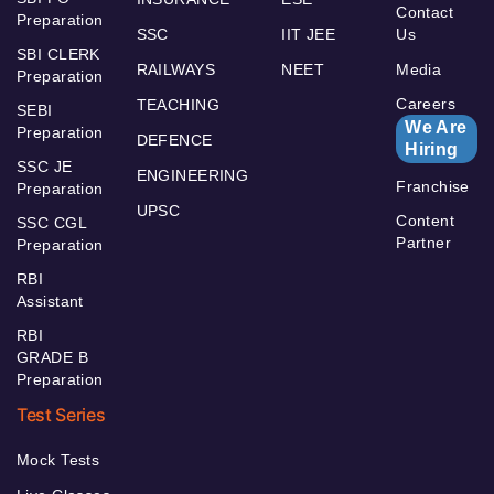
Contact
Preparation
SSC
IIT JEE
Us
SBI CLERK
RAILWAYS
NEET
Media
Preparation
Careers
TEACHING
SEBI
We Are
Preparation
DEFENCE
Hiring
SSC JE
ENGINEERING
Franchise
Preparation
UPSC
Content
SSC CGL
Partner
Preparation
RBI
Assistant
RBI
GRADE B
Preparation
Test Series
Mock Tests