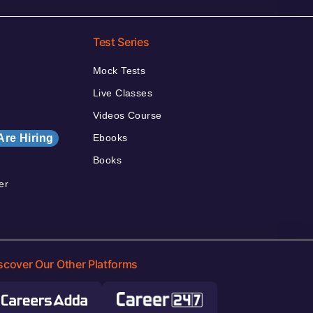
Test Series
Mock Tests
Live Classes
Videos Course
Are Hiring
Ebooks
Books
er
scover Our Other Platforms