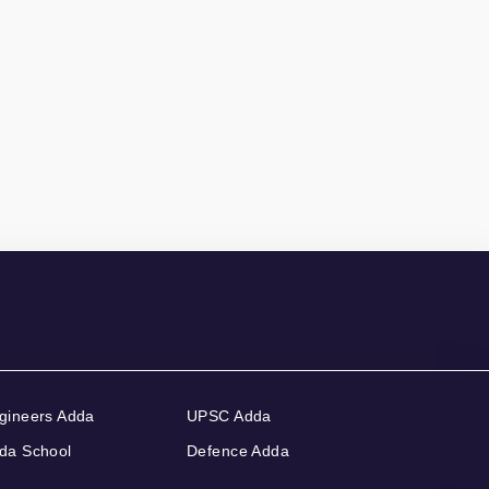
gineers Adda
UPSC Adda
da School
Defence Adda