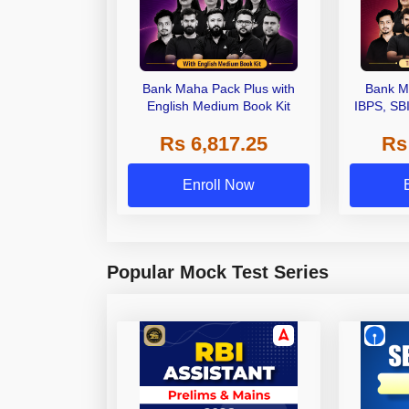
Bank Maha Pack Plus with
Bank M
English Medium Book Kit
IBPS, SB
Grade A,
Rs 6,817.25
Rs
Other Gra
Enroll Now
Popular Mock Test Series