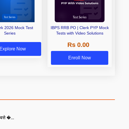
erk 2026 Mock Test
IBPS RRB PO | Clerk PYP Mock
Series
Tests with Video Solutions
Rs 0.00
Explore Now
Enroll Now
बसे �...