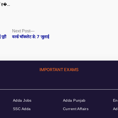
ँ ह�...
Next
Next Post
post:
पूरी
वर्ल्ड चॉकलेट डे: 7 जुलाई
IMPORTANT EXAMS
Adda Jobs
Adda Punjab
En
SSC Adda
Current Affairs
Ad