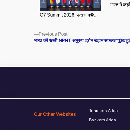
भारत में कहा
G7 Summit 2026: फ्रांस म�...
Posts
Previous
Previous Post
post:
भारत की पहली NPNT अनुरूप ड्रोन उड़ान सफलतापूर्वक हुई 
navigation
Teachers Adda
Our Other Websites
Bankers Adda