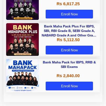
Rs 6,817.25
Enroll Now
Bank Maha Pack Plus For IBPS,
SBI, RBI Grade B, SEBI Grade A,
NABARD Grade A and Other Grade
Rs 5,112.50
A & Grade B Bank Exams
Enroll Now
Bank Maha Pack for IBPS, RRB &
SBI Exams
Rs 2,840.00
Enroll Now