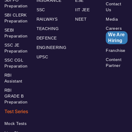
INSURANCE
ESE
Contact
Preparation
SSC
IIT JEE
Us
SBI CLERK
RAILWAYS
NEET
Media
Preparation
Careers
TEACHING
SEBI
We Are
Preparation
DEFENCE
Hiring
SSC JE
ENGINEERING
Franchise
Preparation
UPSC
Content
SSC CGL
Partner
Preparation
RBI
Assistant
RBI
GRADE B
Preparation
Test Series
Mock Tests