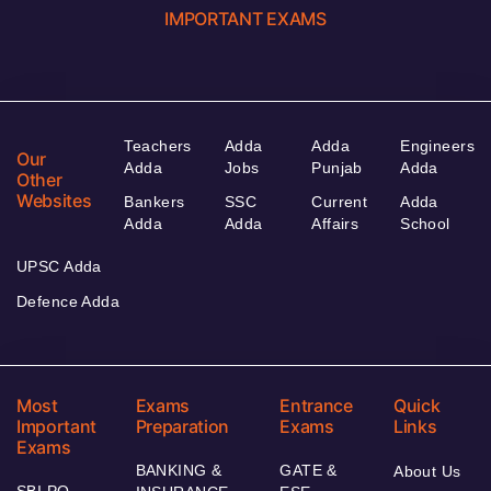
IMPORTANT EXAMS
Teachers
Adda
Adda
Engineers
Our
Adda
Jobs
Punjab
Adda
Other
Websites
Bankers
SSC
Current
Adda
Adda
Adda
Affairs
School
UPSC Adda
Defence Adda
Most
Exams
Entrance
Quick
Important
Preparation
Exams
Links
Exams
BANKING &
GATE &
About Us
SBI PO