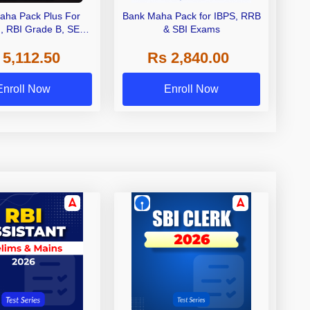
aha Pack Plus For
Bank Maha Pack for IBPS, RRB
I, RBI Grade B, SEBI
& SBI Exams
 NABARD Grade A and
 5,112.50
Rs 2,840.00
de A & Grade B Bank
Exams
Enroll Now
Enroll Now