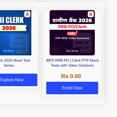
erk 2026 Mock Test
IBPS RRB PO | Clerk PYP Mock
Series
Tests with Video Solutions
Rs 0.00
Explore Now
Enroll Now