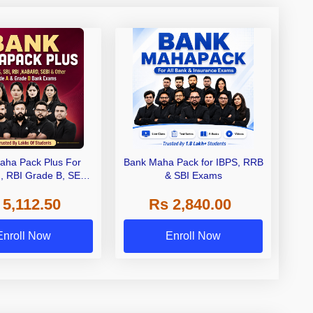
aha Pack Plus For
Bank Maha Pack for IBPS, RRB
I, RBI Grade B, SEBI
& SBI Exams
 NABARD Grade A and
 5,112.50
Rs 2,840.00
de A & Grade B Bank
Exams
Enroll Now
Enroll Now