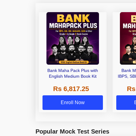
Bank Maha Pack Plus with
Bank M
English Medium Book Kit
IBPS, SB
Grade A,
Rs 6,817.25
Rs
Other Gra
Enroll Now
Popular Mock Test Series