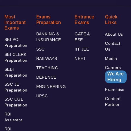
Most
Exams
Entrance
Quick
Important
Preparation
Exams
Links
Exams
BANKING &
GATE &
About Us
SBI PO
INSURANCE
ESE
Contact
Preparation
SSC
IIT JEE
Us
SBI CLERK
RAILWAYS
NEET
Media
Preparation
Careers
TEACHING
SEBI
We Are
Preparation
DEFENCE
Hiring
SSC JE
ENGINEERING
Franchise
Preparation
UPSC
Content
SSC CGL
Partner
Preparation
RBI
Assistant
RBI