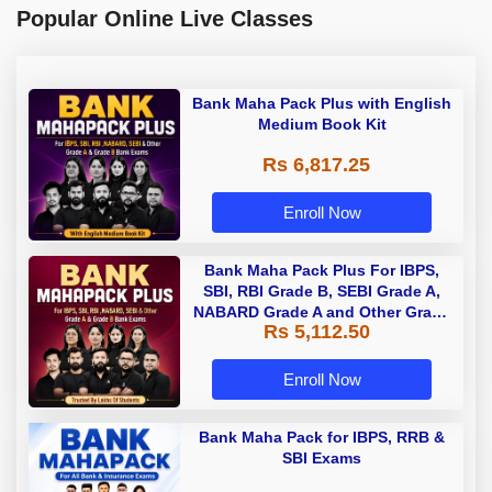
Popular Online Live Classes
Bank Maha Pack Plus with English
Medium Book Kit
Rs 6,817.25
Enroll Now
Bank Maha Pack Plus For IBPS,
SBI, RBI Grade B, SEBI Grade A,
NABARD Grade A and Other Grade
Rs 5,112.50
A & Grade B Bank Exams
Enroll Now
Bank Maha Pack for IBPS, RRB &
SBI Exams