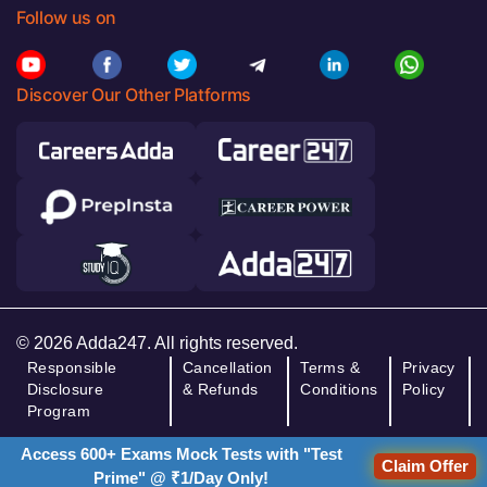
Follow us on
Discover Our Other Platforms
© 2026 Adda247. All rights reserved.
Responsible
Cancellation
Terms &
Privacy
Disclosure
& Refunds
Conditions
Policy
Program
Access 600+ Exams Mock Tests with "Test
Claim Offer
Prime" @ ₹1/Day Only!