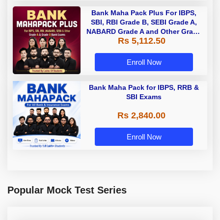
Bank Maha Pack Plus For IBPS,
SBI, RBI Grade B, SEBI Grade A,
NABARD Grade A and Other Grade
Rs 5,112.50
A & Grade B Bank Exams
Enroll Now
Bank Maha Pack for IBPS, RRB &
SBI Exams
Rs 2,840.00
Enroll Now
Popular Mock Test Series