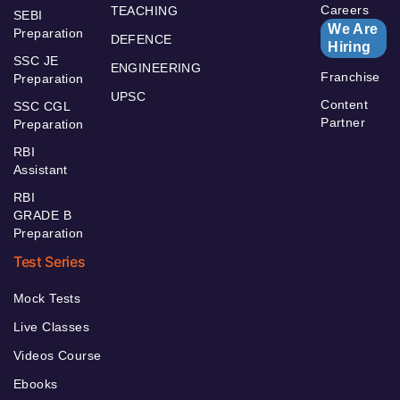
Careers
TEACHING
SEBI
We Are
Preparation
DEFENCE
Hiring
SSC JE
ENGINEERING
Franchise
Preparation
UPSC
Content
SSC CGL
Partner
Preparation
RBI
Assistant
RBI
GRADE B
Preparation
Test Series
Mock Tests
Live Classes
Videos Course
Ebooks