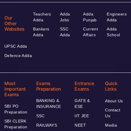
Teachers
Adda
Adda
Engineers
Our
Adda
Jobs
Punjab
Adda
Other
Websites
Bankers
SSC
Current
Adda
Adda
Adda
Affairs
School
UPSC Adda
Defence Adda
Most
Exams
Entrance
Quick
Important
Preparation
Exams
Links
Exams
BANKING &
GATE &
About Us
SBI PO
INSURANCE
ESE
Contact
Preparation
SSC
IIT JEE
Us
SBI CLERK
RAILWAYS
NEET
Media
Preparation