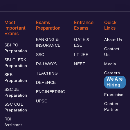
Most
Exams
Entrance
Quick
Important
Preparation
Exams
Links
Exams
BANKING &
GATE &
About Us
SBI PO
INSURANCE
ESE
Contact
Preparation
SSC
IIT JEE
Us
SBI CLERK
RAILWAYS
NEET
Media
Preparation
Careers
TEACHING
SEBI
We Are
Preparation
DEFENCE
Hiring
SSC JE
ENGINEERING
Franchise
Preparation
UPSC
Content
SSC CGL
Partner
Preparation
RBI
Assistant