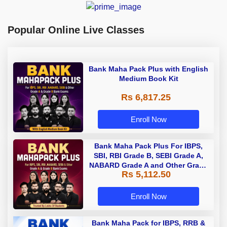
Popular Online Live Classes
Bank Maha Pack Plus with English
Medium Book Kit
Rs 6,817.25
Enroll Now
Bank Maha Pack Plus For IBPS,
SBI, RBI Grade B, SEBI Grade A,
NABARD Grade A and Other Grade
Rs 5,112.50
A & Grade B Bank Exams
Enroll Now
Bank Maha Pack for IBPS, RRB &