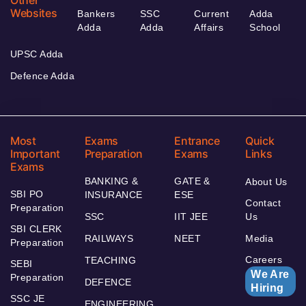
Other
Websites
Bankers
SSC
Current
Adda
Adda
Adda
Affairs
School
UPSC Adda
Defence Adda
Most
Exams
Entrance
Quick
Important
Preparation
Exams
Links
Exams
BANKING &
GATE &
About Us
SBI PO
INSURANCE
ESE
Contact
Preparation
SSC
IIT JEE
Us
SBI CLERK
RAILWAYS
NEET
Media
Preparation
Careers
TEACHING
SEBI
We Are
Preparation
DEFENCE
Hiring
SSC JE
ENGINEERING