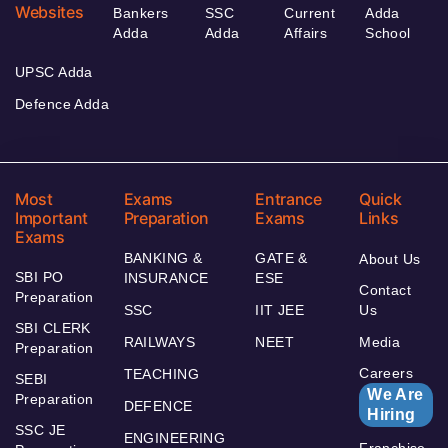
Websites
Bankers
SSC
Current
Adda
Adda
Adda
Affairs
School
UPSC Adda
Defence Adda
Most
Exams
Entrance
Quick
Important
Preparation
Exams
Links
Exams
BANKING &
GATE &
About Us
SBI PO
INSURANCE
ESE
Contact
Preparation
SSC
IIT JEE
Us
SBI CLERK
RAILWAYS
NEET
Media
Preparation
Careers
TEACHING
SEBI
We Are
Preparation
DEFENCE
Hiring
SSC JE
ENGINEERING
Franchise