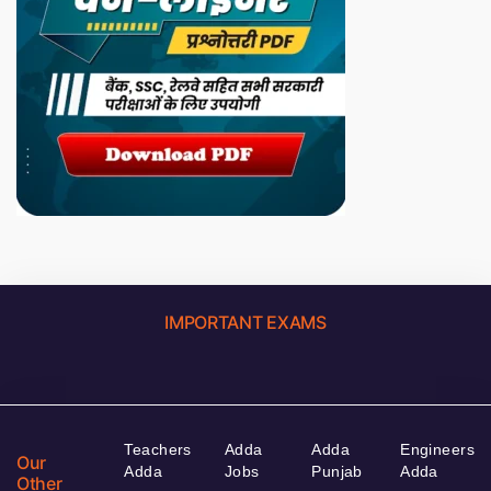
IMPORTANT EXAMS
Teachers
Adda
Adda
Engineers
Our
Adda
Jobs
Punjab
Adda
Other