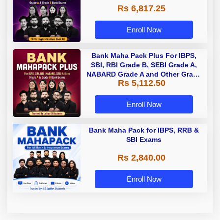
Rs 6,817.25
Enroll Now
Bank Maha Pack Plus For IBPS,
SBI, RBI Grade B, SEBI Grade A,
NABARD Grade A and Other Grade
Rs 5,112.50
A & Grade B Bank Exams
Enroll Now
Bank Maha Pack for IBPS, RRB &
SBI Exams
Rs 2,840.00
Enroll Now