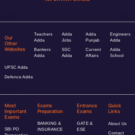
Teachers
Adda
Adda
Engineers
Our
Adda
Jobs
Punjab
Adda
Other
Websites
Bankers
SSC
Current
Adda
Adda
Adda
Affairs
School
UPSC Adda
Defence Adda
Most
Exams
Entrance
Quick
Important
Preparation
Exams
Links
Exams
BANKING &
GATE &
About Us
SBI PO
INSURANCE
ESE
Contact
Preparation