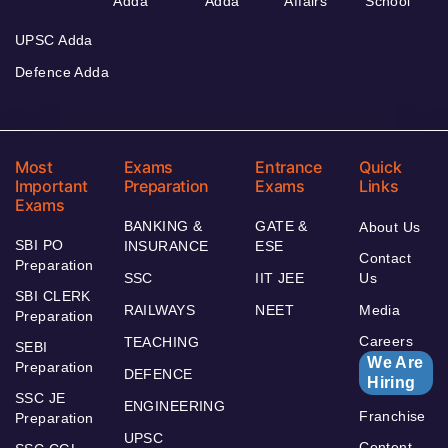
Adda
Adda
Affairs
School
UPSC Adda
Defence Adda
Most
Exams
Entrance
Quick
Important
Preparation
Exams
Links
Exams
BANKING &
GATE &
About Us
SBI PO
INSURANCE
ESE
Contact
Preparation
SSC
IIT JEE
Us
SBI CLERK
RAILWAYS
NEET
Media
Preparation
Careers
TEACHING
SEBI
We Are
Preparation
DEFENCE
Hiring
SSC JE
ENGINEERING
Franchise
Preparation
UPSC
Content