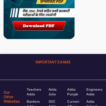
IMPORTANT EXAMS
Teachers
Adda
Adda
Engineers
Our
Adda
Jobs
Punjab
Adda
Other
Websites
Bankers
SSC
Current
Adda