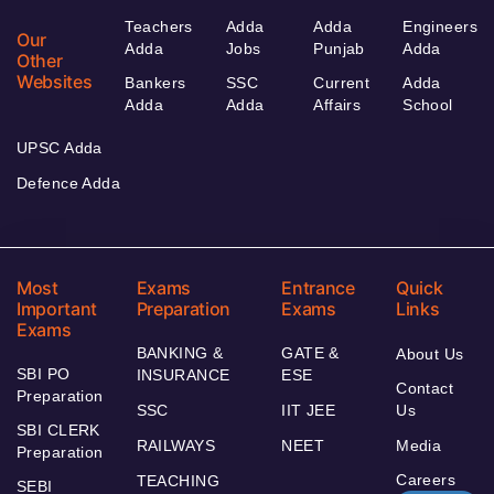
Teachers
Adda
Adda
Engineers
Our
Adda
Jobs
Punjab
Adda
Other
Websites
Bankers
SSC
Current
Adda
Adda
Adda
Affairs
School
UPSC Adda
Defence Adda
Most
Exams
Entrance
Quick
Important
Preparation
Exams
Links
Exams
BANKING &
GATE &
About Us
SBI PO
INSURANCE
ESE
Contact
Preparation
SSC
IIT JEE
Us
SBI CLERK
RAILWAYS
NEET
Media
Preparation
Careers
TEACHING
SEBI