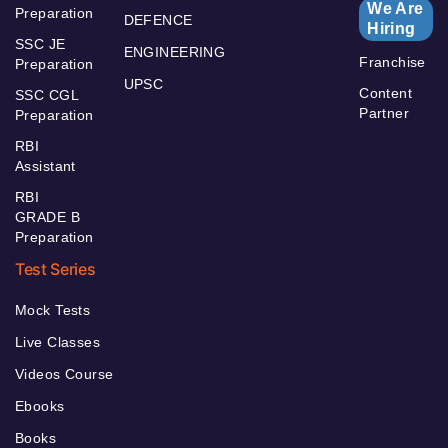
We Are
Preparation
DEFENCE
Hiring
SSC JE
ENGINEERING
Franchise
Preparation
UPSC
Content
SSC CGL
Partner
Preparation
RBI
Assistant
RBI
GRADE B
Preparation
Test Series
Mock Tests
Live Classes
Videos Course
Ebooks
Books