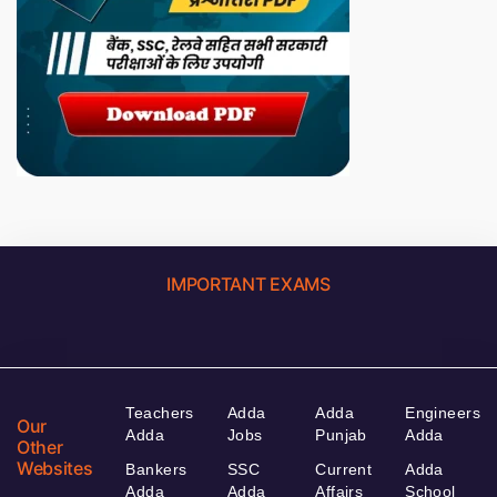
IMPORTANT EXAMS
Teachers
Adda
Adda
Engineers
Our
Adda
Jobs
Punjab
Adda
Other
Websites
Bankers
SSC
Current
Adda
Adda
Adda
Affairs
School