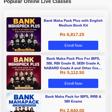
Popular Online Live Classes
Bank Maha Pack Plus with English
Medium Book Kit
Rs 6,817.25
Enroll Now
Bank Maha Pack Plus For IBPS,
SBI, RBI Grade B, SEBI Grade A,
NABARD Grade A and Other Grade
Rs 5,112.50
A & Grade B Bank Exams
Enroll Now
Bank Maha Pack for IBPS, RRB &
SBI Exams
Rs 2,840.00