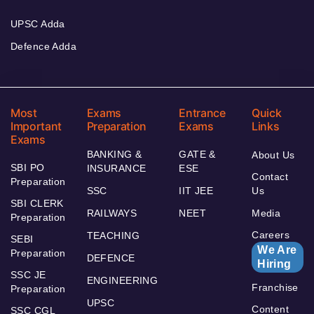
UPSC Adda
Defence Adda
Most
Exams
Entrance
Quick
Important
Preparation
Exams
Links
Exams
BANKING &
GATE &
About Us
SBI PO
INSURANCE
ESE
Contact
Preparation
SSC
IIT JEE
Us
SBI CLERK
RAILWAYS
NEET
Media
Preparation
Careers
TEACHING
SEBI
We Are
Preparation
DEFENCE
Hiring
SSC JE
ENGINEERING
Franchise
Preparation
UPSC
Content
SSC CGL