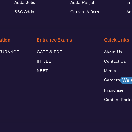
Adda Jobs
Adda Punjab
En
SSC Adda
Current Affairs
Ad
ation
Entrance Exams
Quick Links
NSURANCE
GATE & ESE
About Us
IIT JEE
Contact Us
NEET
Media
Careers
We 
Franchise
Content Partn