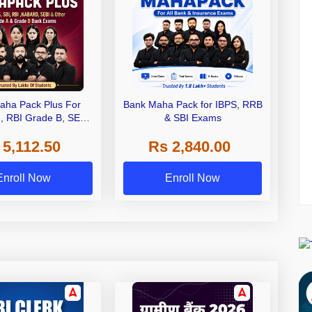
aha Pack Plus For
Bank Maha Pack for IBPS, RRB
I, RBI Grade B, SEBI
& SBI Exams
 NABARD Grade A and
 5,112.50
Rs 2,840.00
de A & Grade B Bank
Exams
Enroll Now
Enroll Now