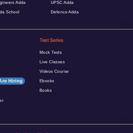
gineers Adda
UPSC Adda
da School
Defence Adda
Test Series
Mock Tests
Live Classes
Videos Course
Are Hiring
Ebooks
Books
er