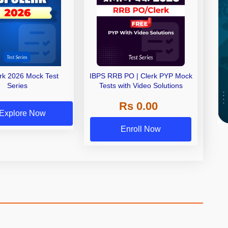
erk 2026 Mock Test
IBPS RRB PO | Clerk PYP Mock
Series
Tests with Video Solutions
Rs 0.00
Explore Now
Enroll Now