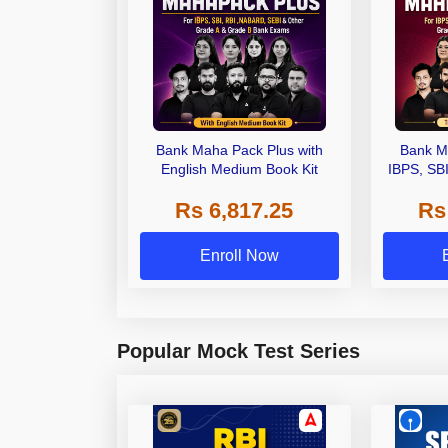
Bank Maha Pack Plus with
Bank M
English Medium Book Kit
IBPS, SB
Grade A,
Rs 6,817.25
Rs
Other Gra
Enroll Now
Popular Mock Test Series