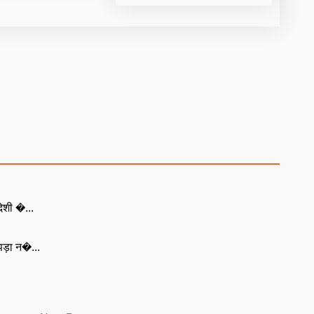
ेशी �...
ड़ा न�...