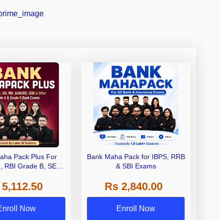
aha Pack Plus For
Bank Maha Pack for IBPS, RRB
I, RBI Grade B, SEBI
& SBI Exams
 NABARD Grade A and
 5,112.50
Rs 2,840.00
de A & Grade B Bank
Exams
Enroll Now
Enroll Now