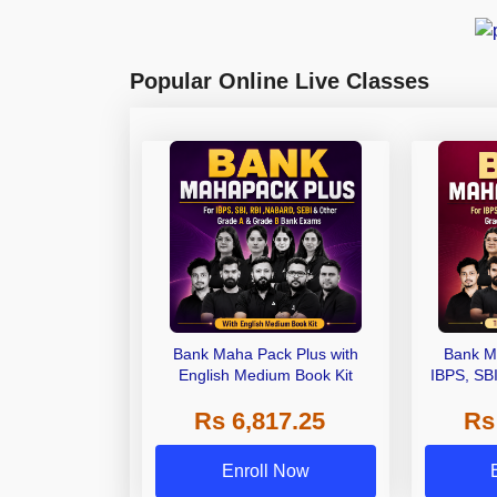
Popular Online Live Classes
Bank Maha Pack Plus with
Bank M
English Medium Book Kit
IBPS, SB
Grade A,
Rs 6,817.25
Rs
Other Gra
Enroll Now