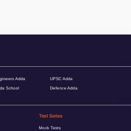
gineers Adda
UPSC Adda
da School
Defence Adda
Test Series
Mock Tests