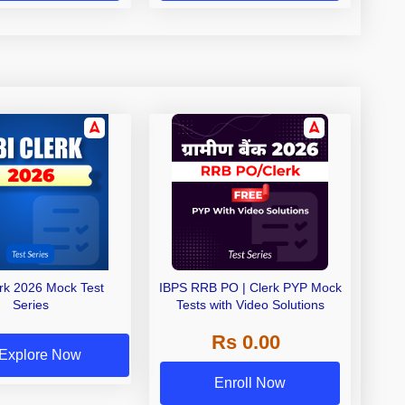
erk 2026 Mock Test
IBPS RRB PO | Clerk PYP Mock
Series
Tests with Video Solutions
Rs 0.00
Explore Now
Enroll Now