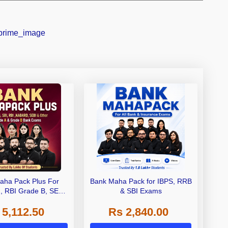
aha Pack Plus For
Bank Maha Pack for IBPS, RRB
I, RBI Grade B, SEBI
& SBI Exams
 NABARD Grade A and
 5,112.50
Rs 2,840.00
de A & Grade B Bank
Exams