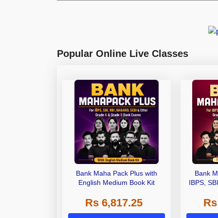
Popular Online Live Classes
Bank Maha Pack Plus with
Bank M
English Medium Book Kit
IBPS, SB
Grade A,
Rs 6,817.25
Rs
Other Gra