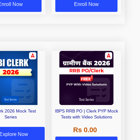
Enroll Now
Enroll Now
erk 2026 Mock Test
IBPS RRB PO | Clerk PYP Mock
Series
Tests with Video Solutions
Rs 0.00
Explore Now