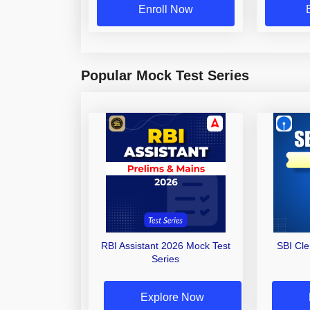
Enroll Now
Popular Mock Test Series
RBI Assistant 2026 Mock Test
SBI Cl
Series
Explore Now