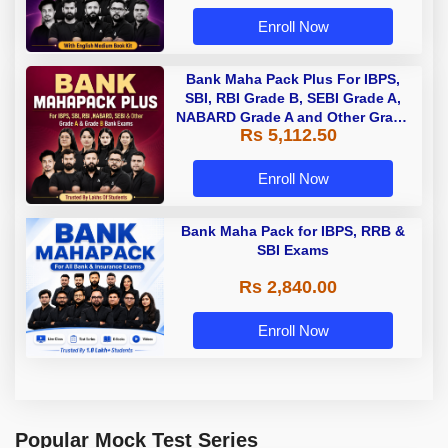
Enroll Now
Bank Maha Pack Plus For IBPS,
SBI, RBI Grade B, SEBI Grade A,
NABARD Grade A and Other Grade
Rs 5,112.50
A & Grade B Bank Exams
Enroll Now
Bank Maha Pack for IBPS, RRB &
SBI Exams
Rs 2,840.00
Enroll Now
Popular Mock Test Series