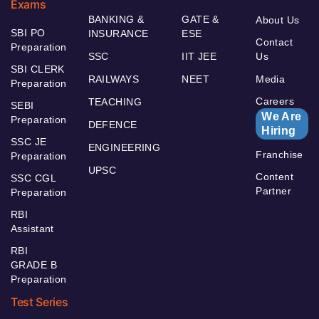
Exams
BANKING &
GATE &
About Us
SBI PO
INSURANCE
ESE
Contact
Preparation
SSC
IIT JEE
Us
SBI CLERK
RAILWAYS
NEET
Media
Preparation
Careers
TEACHING
SEBI
We Are
Preparation
DEFENCE
Hiring
SSC JE
ENGINEERING
Franchise
Preparation
UPSC
Content
SSC CGL
Partner
Preparation
RBI
Assistant
RBI
GRADE B
Preparation
Test Series