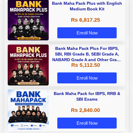
Bank Maha Pack Plus with English
Medium Book Kit
Rs 6,817.25
Enroll Now
Bank Maha Pack Plus For IBPS,
SBI, RBI Grade B, SEBI Grade A,
NABARD Grade A and Other Grade
Rs 5,112.50
A & Grade B Bank Exams
Enroll Now
Bank Maha Pack for IBPS, RRB &
SBI Exams
Rs 2,840.00
Enroll Now