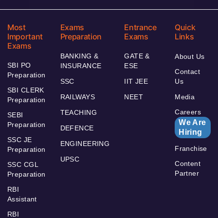
Most
Exams
Entrance
Quick
Important
Preparation
Exams
Links
Exams
BANKING &
GATE &
About Us
SBI PO
INSURANCE
ESE
Contact
Preparation
SSC
IIT JEE
Us
SBI CLERK
RAILWAYS
NEET
Media
Preparation
Careers
TEACHING
SEBI
We Are
Preparation
DEFENCE
Hiring
SSC JE
ENGINEERING
Franchise
Preparation
UPSC
Content
SSC CGL
Partner
Preparation
RBI
Assistant
RBI