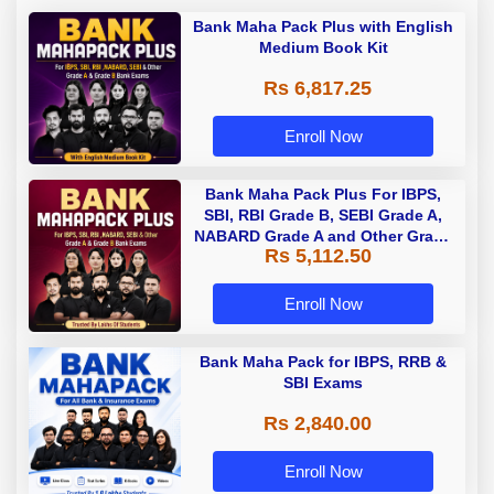
Bank Maha Pack Plus with English
Medium Book Kit
Rs 6,817.25
Enroll Now
Bank Maha Pack Plus For IBPS,
SBI, RBI Grade B, SEBI Grade A,
NABARD Grade A and Other Grade
Rs 5,112.50
A & Grade B Bank Exams
Enroll Now
Bank Maha Pack for IBPS, RRB &
SBI Exams
Rs 2,840.00
Enroll Now