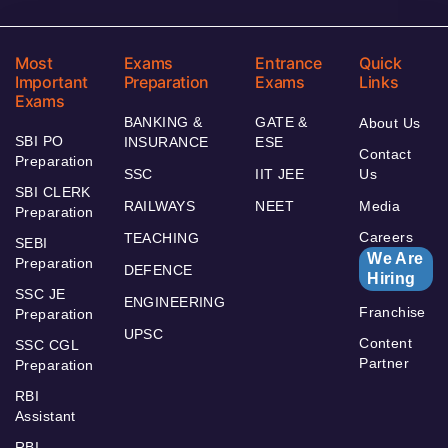
Most
Exams
Entrance
Quick
Important
Preparation
Exams
Links
Exams
BANKING &
GATE &
About Us
SBI PO
INSURANCE
ESE
Contact
Preparation
SSC
IIT JEE
Us
SBI CLERK
RAILWAYS
NEET
Media
Preparation
Careers
TEACHING
SEBI
We Are
Preparation
DEFENCE
Hiring
SSC JE
ENGINEERING
Franchise
Preparation
UPSC
Content
SSC CGL
Partner
Preparation
RBI
Assistant
RBI