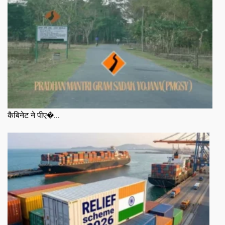
कैबिनेट ने पीए�...