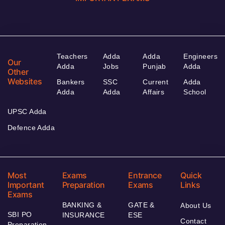
Teachers
Adda
Adda
Engineers
Our
Adda
Jobs
Punjab
Adda
Other
Websites
Bankers
SSC
Current
Adda
Adda
Adda
Affairs
School
UPSC Adda
Defence Adda
Most
Exams
Entrance
Quick
Important
Preparation
Exams
Links
Exams
BANKING &
GATE &
About Us
SBI PO
INSURANCE
ESE
Contact
Preparation