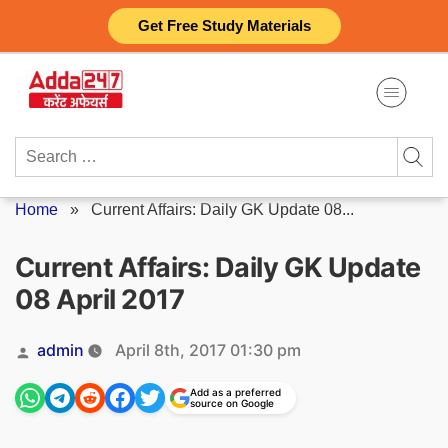
Skip
Get Free Study Materials
to
content
Search
for:
Home
»
Current Affairs: Daily GK Update 08...
Current Affairs: Daily GK Update
08 April 2017
Posted
admin
April 8th, 2017 01:30 pm
by
Add as a preferred
source on Google