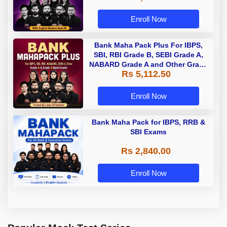
Enroll Now
Bank Maha Pack Plus For IBPS,
SBI, RBI Grade B, SEBI Grade A,
NABARD Grade A and Other Grade
Rs 5,112.50
A & Grade B Bank Exams
Enroll Now
Bank Maha Pack for IBPS, RRB &
SBI Exams
Rs 2,840.00
Enroll Now