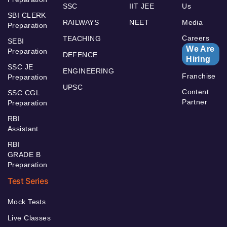
SSC
IIT JEE
Us
SBI CLERK
RAILWAYS
NEET
Media
Preparation
Careers
TEACHING
SEBI
We Are
Preparation
DEFENCE
Hiring
SSC JE
ENGINEERING
Franchise
Preparation
UPSC
Content
SSC CGL
Partner
Preparation
RBI
Assistant
RBI
GRADE B
Preparation
Test Series
Mock Tests
Live Classes