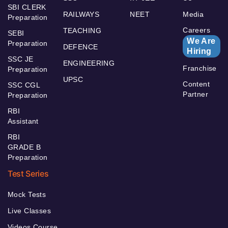
SBI CLERK
RAILWAYS
NEET
Media
Preparation
Careers
TEACHING
SEBI
We Are
Preparation
DEFENCE
Hiring
SSC JE
ENGINEERING
Franchise
Preparation
UPSC
Content
SSC CGL
Partner
Preparation
RBI
Assistant
RBI
GRADE B
Preparation
Test Series
Mock Tests
Live Classes
Videos Course