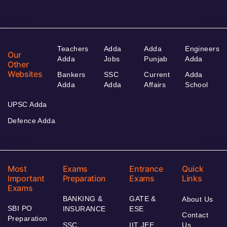
Teachers
Adda
Adda
Engineers
Our
Adda
Jobs
Punjab
Adda
Other
Websites
Bankers
SSC
Current
Adda
Adda
Adda
Affairs
School
UPSC Adda
Defence Adda
Most
Exams
Entrance
Quick
Important
Preparation
Exams
Links
Exams
BANKING &
GATE &
About Us
SBI PO
INSURANCE
ESE
Contact
Preparation
SSC
IIT JEE
Us