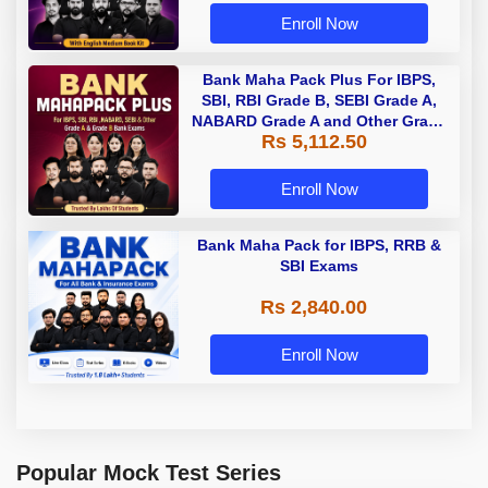
Enroll Now
Bank Maha Pack Plus For IBPS,
SBI, RBI Grade B, SEBI Grade A,
NABARD Grade A and Other Grade
Rs 5,112.50
A & Grade B Bank Exams
Enroll Now
Bank Maha Pack for IBPS, RRB &
SBI Exams
Rs 2,840.00
Enroll Now
Popular Mock Test Series