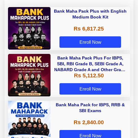
Bank Maha Pack Plus with English
Medium Book Kit
Rs 6,817.25
Enroll Now
Bank Maha Pack Plus For IBPS,
SBI, RBI Grade B, SEBI Grade A,
NABARD Grade A and Other Grade
Rs 5,112.50
A & Grade B Bank Exams
Enroll Now
Bank Maha Pack for IBPS, RRB &
SBI Exams
Rs 2,840.00
Enroll Now