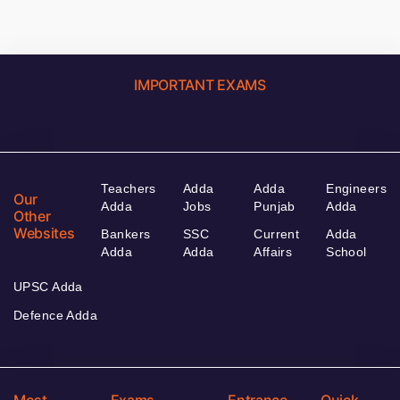
IMPORTANT EXAMS
Teachers
Adda
Adda
Engineers
Our
Adda
Jobs
Punjab
Adda
Other
Websites
Bankers
SSC
Current
Adda
Adda
Adda
Affairs
School
UPSC Adda
Defence Adda
Most
Exams
Entrance
Quick