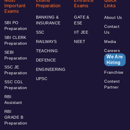
Important
Preparation
Exams
Links
Exams
BANKING &
GATE &
About Us
SBI PO
INSURANCE
ESE
Contact
Preparation
SSC
IIT JEE
Us
SBI CLERK
RAILWAYS
NEET
Media
Preparation
Careers
TEACHING
SEBI
We Are
Preparation
DEFENCE
Hiring
SSC JE
ENGINEERING
Franchise
Preparation
UPSC
Content
SSC CGL
Partner
Preparation
RBI
Assistant
RBI
GRADE B
Preparation