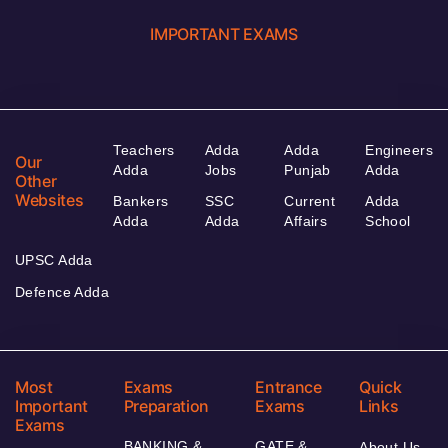
IMPORTANT EXAMS
Teachers
Adda
Adda
Engineers
Our
Adda
Jobs
Punjab
Adda
Other
Websites
Bankers
SSC
Current
Adda
Adda
Adda
Affairs
School
UPSC Adda
Defence Adda
Most
Exams
Entrance
Quick
Important
Preparation
Exams
Links
Exams
BANKING &
GATE &
About Us