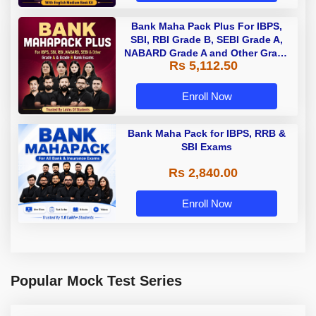
Bank Maha Pack Plus For IBPS,
SBI, RBI Grade B, SEBI Grade A,
NABARD Grade A and Other Grade
Rs 5,112.50
A & Grade B Bank Exams
Enroll Now
Bank Maha Pack for IBPS, RRB &
SBI Exams
Rs 2,840.00
Enroll Now
Popular Mock Test Series