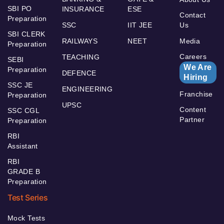
SBI PO
INSURANCE
ESE
Contact
Preparation
SSC
IIT JEE
Us
SBI CLERK
RAILWAYS
NEET
Media
Preparation
Careers
TEACHING
SEBI
We Are
Preparation
DEFENCE
Hiring
SSC JE
ENGINEERING
Franchise
Preparation
UPSC
Content
SSC CGL
Partner
Preparation
RBI
Assistant
RBI
GRADE B
Preparation
Test Series
Mock Tests