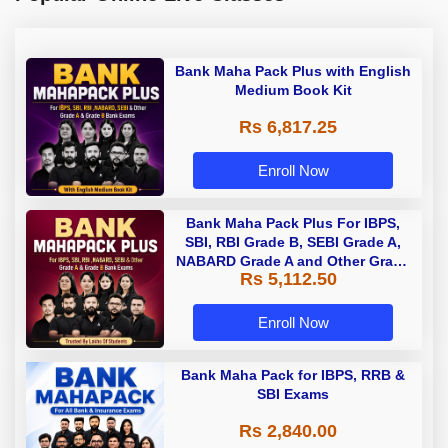
Bank Maha Pack Plus with English
Medium Book Kit
Rs 6,817.25
Enroll Now
Bank Maha Pack Plus For IBPS,
SBI, RBI Grade B, SEBI Grade A,
NABARD Grade A and Other Grade
Rs 5,112.50
A & Grade B Bank Exams
Enroll Now
Bank Maha Pack for IBPS, RRB &
SBI Exams
Rs 2,840.00