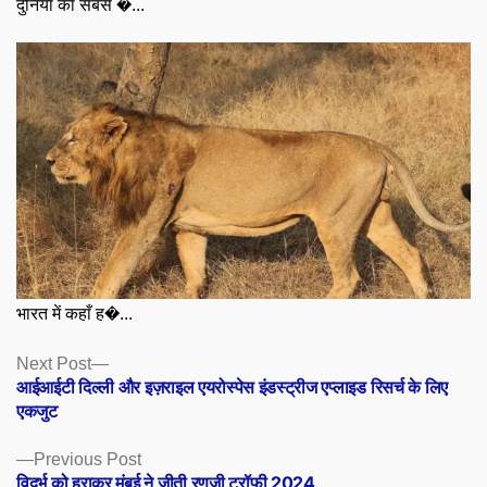
दुनिया का सबसे �...
भारत में कहाँ ह�...
Posts
Next
Next Post
post:
आईआईटी दिल्ली और इज़राइल एयरोस्पेस इंडस्ट्रीज एप्लाइड रिसर्च के लिए
navigation
एकजुट
Previous
Previous Post
post:
विदर्भ को हराकर मुंबई ने जीती रणजी ट्रॉफी 2024