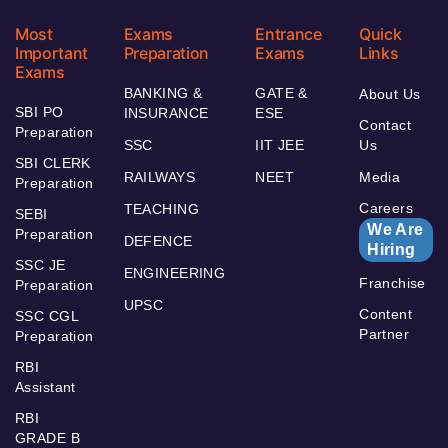
Most
Exams
Entrance
Quick
Important
Preparation
Exams
Links
Exams
BANKING &
GATE &
About Us
SBI PO
INSURANCE
ESE
Contact
Preparation
SSC
IIT JEE
Us
SBI CLERK
RAILWAYS
NEET
Media
Preparation
Careers
TEACHING
SEBI
We Are
Preparation
DEFENCE
Hiring
SSC JE
ENGINEERING
Franchise
Preparation
UPSC
Content
SSC CGL
Partner
Preparation
RBI
Assistant
RBI
GRADE B