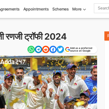
Search
Agreements
Appointments
Schemes
More
for:
जीती रणजी ट्रॉफी 2024
Add as a preferred
source on Google