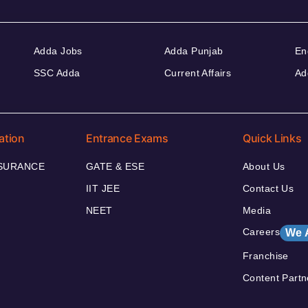
Adda Jobs
Adda Punjab
En
SSC Adda
Current Affairs
Ad
ation
Entrance Exams
Quick Links
NSURANCE
GATE & ESE
About Us
IIT JEE
Contact Us
NEET
Media
Careers
We 
Franchise
Content Partn