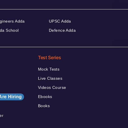
gineers Adda
UPSC Adda
da School
Defence Adda
Test Series
Mock Tests
Live Classes
Videos Course
Are Hiring
Ebooks
Books
er