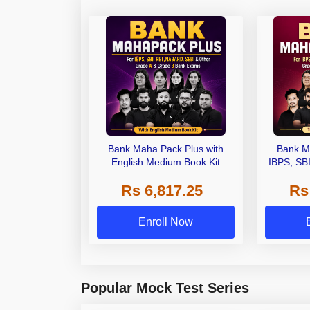
Bank Maha Pack Plus with
Bank M
English Medium Book Kit
IBPS, SB
Grade A,
Rs 6,817.25
Rs
Other Gra
Enroll Now
Popular Mock Test Series