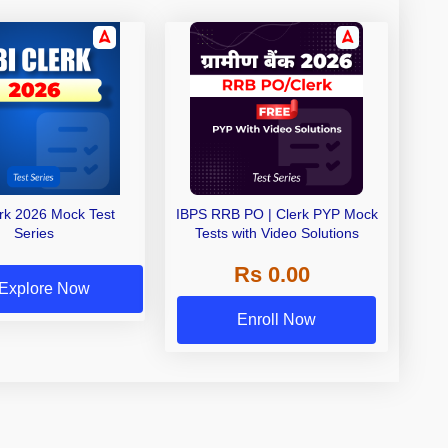
erk 2026 Mock Test
IBPS RRB PO | Clerk PYP Mock
Series
Tests with Video Solutions
Rs 0.00
Explore Now
Enroll Now