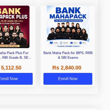
aha Pack Plus For
Bank Maha Pack for IBPS, RRB
I, RBI Grade B, SEBI
& SBI Exams
 NABARD Grade A and
 5,112.50
Rs 2,840.00
de A & Grade B Bank
Exams
Enroll Now
Enroll Now