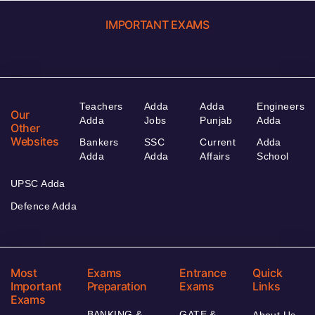
IMPORTANT EXAMS
Teachers
Adda
Adda
Engineers
Our
Adda
Jobs
Punjab
Adda
Other
Websites
Bankers
SSC
Current
Adda
Adda
Adda
Affairs
School
UPSC Adda
Defence Adda
Most
Exams
Entrance
Quick
Important
Preparation
Exams
Links
Exams
BANKING &
GATE &
About Us