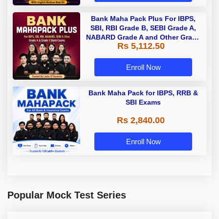
Bank Maha Pack Plus For IBPS,
SBI, RBI Grade B, SEBI Grade A,
NABARD Grade A and Other Grade
Rs 5,112.50
A & Grade B Bank Exams
Enroll Now
Bank Maha Pack for IBPS, RRB &
SBI Exams
Rs 2,840.00
Enroll Now
Popular Mock Test Series