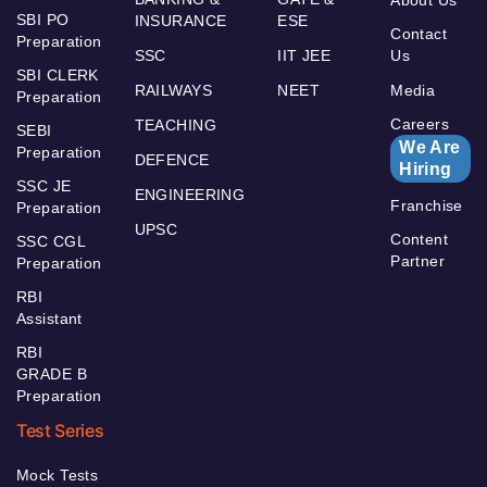
SBI PO
INSURANCE
ESE
Contact
Preparation
SSC
IIT JEE
Us
SBI CLERK
RAILWAYS
NEET
Media
Preparation
Careers
TEACHING
SEBI
We Are
Preparation
DEFENCE
Hiring
SSC JE
ENGINEERING
Franchise
Preparation
UPSC
Content
SSC CGL
Partner
Preparation
RBI
Assistant
RBI
GRADE B
Preparation
Test Series
Mock Tests