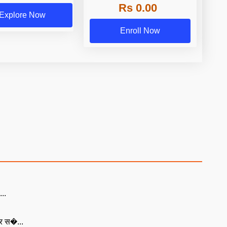
Rs 0.00
Explore Now
Enroll Now
...
पर स�...