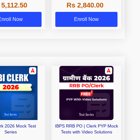
 5,112.50
Rs 2,840.00
de A & Grade B Bank
Exams
Enroll Now
Enroll Now
erk 2026 Mock Test
IBPS RRB PO | Clerk PYP Mock
Series
Tests with Video Solutions