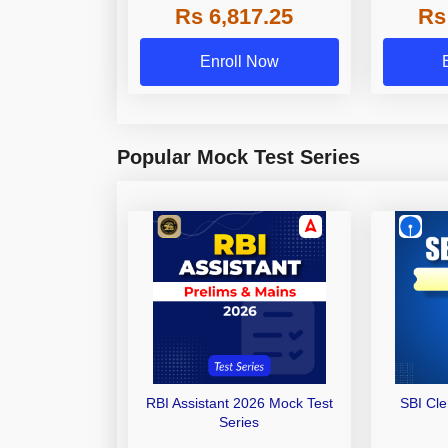
Rs 6,817.25
Rs
Other Gra
Enroll Now
Popular Mock Test Series
RBI Assistant 2026 Mock Test
SBI Cl
Series