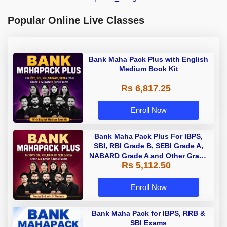
Popular Online Live Classes
Bank Maha Pack Plus with English
Medium Book Kit
Rs 6,817.25
Enroll Now
Bank Maha Pack Plus For IBPS,
SBI, RBI Grade B, SEBI Grade A,
NABARD Grade A and Other Grade
Rs 5,112.50
A & Grade B Bank Exams
Enroll Now
Bank Maha Pack for IBPS, RRB &
SBI Exams