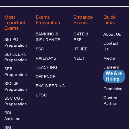
Most
Exams
Entrance
Quick
Important
Preparation
Exams
Links
Exams
BANKING &
GATE &
About Us
SBI PO
INSURANCE
ESE
Contact
Preparation
SSC
IIT JEE
Us
SBI CLERK
RAILWAYS
NEET
Media
Preparation
Careers
TEACHING
SEBI
We Are
Preparation
DEFENCE
Hiring
SSC JE
ENGINEERING
Franchise
Preparation
UPSC
Content
SSC CGL
Partner
Preparation
RBI
Assistant
RBI