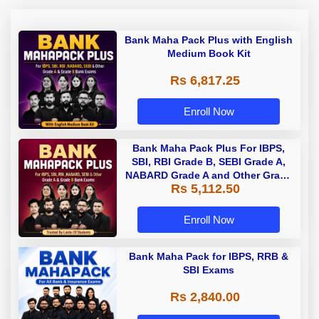
Bank Maha Pack Plus with English
Medium Book Kit
Rs 6,817.25
Enroll Now
Bank Maha Pack Plus For IBPS,
SBI, RBI Grade B, SEBI Grade A,
NABARD Grade A and Other Grade
Rs 5,112.50
A & Grade B Bank Exams
Enroll Now
Bank Maha Pack for IBPS, RRB &
SBI Exams
Rs 2,840.00