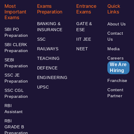
Most
Exams
Entrance
Quick
Important
Preparation
Exams
Links
Exams
BANKING &
GATE &
About Us
SBI PO
INSURANCE
ESE
Contact
Preparation
SSC
IIT JEE
Us
SBI CLERK
RAILWAYS
NEET
Media
Preparation
Careers
TEACHING
SEBI
We Are
Preparation
DEFENCE
Hiring
SSC JE
ENGINEERING
Franchise
Preparation
UPSC
Content
SSC CGL
Partner
Preparation
RBI
Assistant
RBI
GRADE B
Preparation