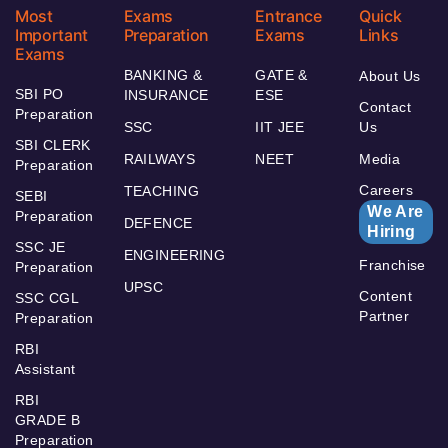
Most
Exams
Entrance
Quick
Important
Preparation
Exams
Links
Exams
BANKING &
GATE &
About Us
SBI PO
INSURANCE
ESE
Contact
Preparation
SSC
IIT JEE
Us
SBI CLERK
RAILWAYS
NEET
Media
Preparation
Careers
TEACHING
SEBI
We Are
Preparation
DEFENCE
Hiring
SSC JE
ENGINEERING
Franchise
Preparation
UPSC
Content
SSC CGL
Partner
Preparation
RBI
Assistant
RBI
GRADE B
Preparation