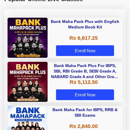
Bank Maha Pack Plus with English
Medium Book Kit
Rs 6,817.25
Enroll Now
Bank Maha Pack Plus For IBPS,
SBI, RBI Grade B, SEBI Grade A,
NABARD Grade A and Other Grade
Rs 5,112.50
A & Grade B Bank Exams
Enroll Now
Bank Maha Pack for IBPS, RRB &
SBI Exams
Rs 2,840.00