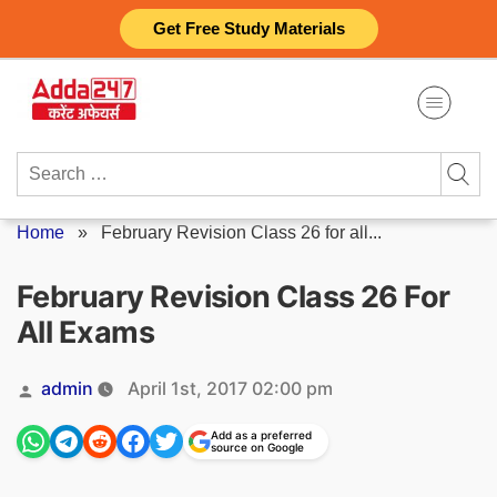
Skip
Get Free Study Materials
to
content
Search
for:
Home
»
February Revision Class 26 for all...
February Revision Class 26 For
All Exams
Posted
admin
April 1st, 2017 02:00 pm
by
Add as a preferred
source on Google