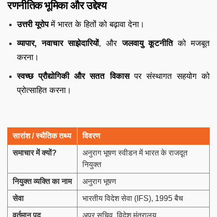
रणनीतिक
भूमिका
और
उद्देश्य
उत्तरी
यूरोप
में
भारत
के
हितों
को
बढ़ावा
देना।
व्यापार,
नवाचार
साझेदारियों
,
और
जलवायु
कूटनीति
को
मजबूत
करना।
स्वच्छ
प्रौद्योगिकी
और
सतत
विकास
पर
संस्थागत
सहयोग
को
प्रोत्साहित
करना।
सारांश /
स्थैतिक
तथ्य
विवरण
समाचार
में
क्यों
?
अनुराग भूषण स्वीडन में भारत के राजदूत
नियुक्त
नियुक्त
व्यक्ति
का
नाम
अनुराग भूषण
सेवा
भारतीय विदेश सेवा (IFS), 1995 बैच
वर्तमान
पद
अपर सचिव, विदेश मंत्रालय