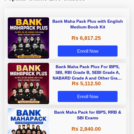
Bank Maha Pack Plus with English
Medium Book Kit
Rs 6,817.25
Enroll Now
Bank Maha Pack Plus For IBPS,
SBI, RBI Grade B, SEBI Grade A,
NABARD Grade A and Other Grade
Rs 5,112.50
A & Grade B Bank Exams
Enroll Now
Bank Maha Pack for IBPS, RRB &
SBI Exams
Rs 2,840.00