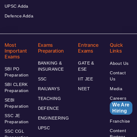
UPSC Adda
Defence Adda
Most
Exams
Entrance
Quick
Important
Preparation
Exams
Links
Exams
BANKING &
GATE &
About Us
SBI PO
INSURANCE
ESE
Contact
Preparation
SSC
IIT JEE
Us
SBI CLERK
RAILWAYS
NEET
Media
Preparation
Careers
TEACHING
SEBI
We Are
Preparation
DEFENCE
Hiring
SSC JE
ENGINEERING
Franchise
Preparation
UPSC
Content
SSC CGL
Partner