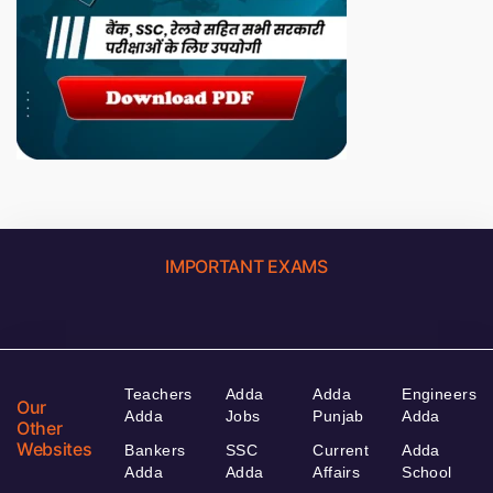
IMPORTANT EXAMS
Teachers
Adda
Adda
Engineers
Our
Adda
Jobs
Punjab
Adda
Other
Websites
Bankers
SSC
Current
Adda
Adda
Adda
Affairs
School