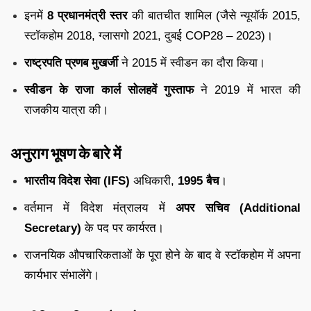
इनमें
8
प्रधानमंत्री
स्तर
की
बातचीत
शामिल (
जैसे
न्यूयॉर्क
2015,
स्टॉकहोम
2018,
ग्लासगो
2021,
दुबई
COP28 –
2023)।
राष्ट्रपति
प्रणब
मुखर्जी
ने
2015
में
स्वीडन
का
दौरा
किया।
स्वीडन
के
राजा
कार्ल
सोलहवें
गुस्ताफ
ने
2019
में
भारत
की
राजकीय
यात्रा
की।
अनुराग
भूषण
के
बारे
में
भारतीय
विदेश
सेवा (
IFS)
अधिकारी,
1995
बैच
।
वर्तमान
में
विदेश
मंत्रालय
में
अपर
सचिव (
Additional
Secretary)
के
पद
पर
कार्यरत।
राजनयिक
औपचारिकताओं
के
पूरा
होने
के
बाद
वे
स्टॉकहोम
में
अपना
कार्यभार
संभालेंगे।