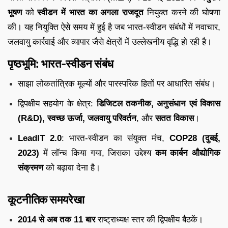
भूषण
को
स्वीडन
में
भारत
का
अगला
राजदूत
नियुक्त
करने
की
घोषणा
की।
यह
नियुक्ति
ऐसे
समय
में
हुई
है
जब
भारत-
स्वीडन
संबंधों
में
नवाचार,
जलवायु
कार्रवाई
और
व्यापार
जैसे
क्षेत्रों
में
उल्लेखनीय
वृद्धि
हो
रही
है।
पृष्ठभूमि:
भारत-
स्वीडन
संबंध
साझा
लोकतांत्रिक
मूल्यों
और
पारस्परिक
हितों
पर
आधारित
संबंध।
द्विपक्षीय
सहयोग
के
क्षेत्र:
डिजिटल
तकनीक,
अनुसंधान
एवं
विकास
(
R&
D),
स्वच्छ
ऊर्जा,
जलवायु
परिवर्तन
,
और
सतत
विकास
।
LeadIT
2.0
:
भारत-
स्वीडन
का
संयुक्त
मंच,
COP28 (
दुबई,
2023)
में
लॉन्च
किया
गया,
जिसका
उद्देश्य
कम
कार्बन
औद्योगिक
संक्रमण
को
बढ़ावा
देना
है।
कूटनीतिक
समयरेखा
2014
से
अब
तक
11
बार
राष्ट्राध्यक्ष
स्तर
की
द्विपक्षीय
बैठकें।