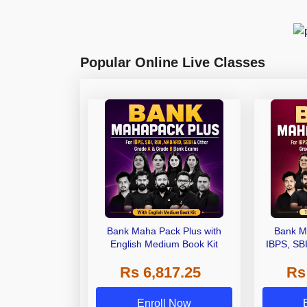
Popular Online Live Classes
Bank Maha Pack Plus with
Bank M
English Medium Book Kit
IBPS, SB
Grade A,
Rs 6,817.25
Rs
Other Gra
Enroll Now