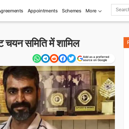
Search
Agreements
Appointments
Schemes
More
for:
ट चयन समिति में शामिल
Add as a preferred
source on Google