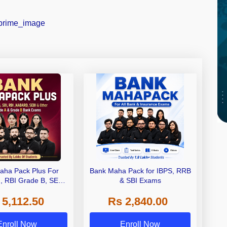
aha Pack Plus For
Bank Maha Pack for IBPS, RRB
I, RBI Grade B, SEBI
& SBI Exams
 NABARD Grade A and
 5,112.50
Rs 2,840.00
de A & Grade B Bank
Exams
Enroll Now
Enroll Now