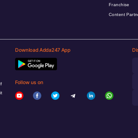
Franchise
Content Partn
Download Adda247 App
Di
Follow us on
f
it