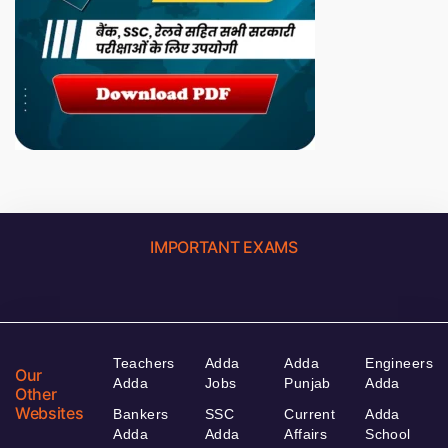
IMPORTANT EXAMS
Teachers
Adda
Adda
Engineers
Our
Adda
Jobs
Punjab
Adda
Other
Websites
Bankers
SSC
Current
Adda
Adda
Adda
Affairs
School