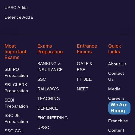
UPSC Adda
Defence Adda
Most
Exams
Entrance
Quick
Important
Preparation
Exams
Links
Exams
BANKING &
GATE &
About Us
SBI PO
INSURANCE
ESE
Contact
Preparation
SSC
IIT JEE
Us
SBI CLERK
RAILWAYS
NEET
Media
Preparation
Careers
TEACHING
SEBI
We Are
Preparation
DEFENCE
Hiring
SSC JE
ENGINEERING
Franchise
Preparation
UPSC
Content
SSC CGL