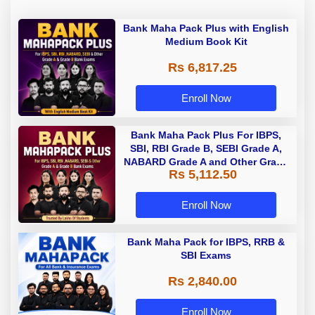
Bank Maha Pack Plus with English
Medium Book Kit
Rs 6,817.25
Enroll Now
Bank Maha Pack Plus For IBPS,
SBI, RBI Grade B, SEBI Grade A,
NABARD Grade A and Other Grade
Rs 5,112.50
A & Grade B Bank Exams
Enroll Now
Bank Maha Pack for IBPS, RRB &
SBI Exams
Rs 2,840.00
Enroll Now