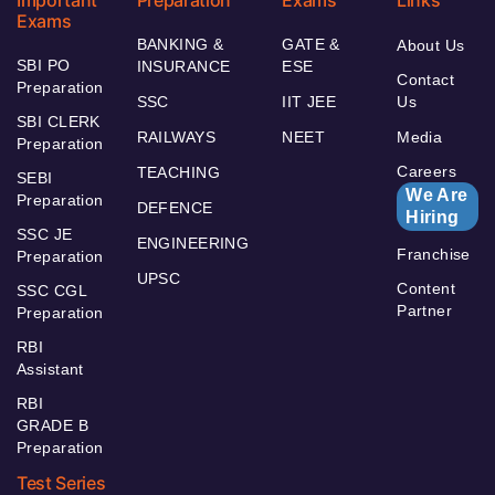
Exams
BANKING &
GATE &
About Us
SBI PO
INSURANCE
ESE
Contact
Preparation
SSC
IIT JEE
Us
SBI CLERK
RAILWAYS
NEET
Media
Preparation
Careers
TEACHING
SEBI
We Are
Preparation
DEFENCE
Hiring
SSC JE
ENGINEERING
Franchise
Preparation
UPSC
Content
SSC CGL
Partner
Preparation
RBI
Assistant
RBI
GRADE B
Preparation
Test Series