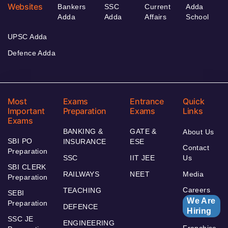
Websites
Bankers
SSC
Current
Adda
Adda
Adda
Affairs
School
UPSC Adda
Defence Adda
Most
Exams
Entrance
Quick
Important
Preparation
Exams
Links
Exams
BANKING &
GATE &
About Us
SBI PO
INSURANCE
ESE
Contact
Preparation
SSC
IIT JEE
Us
SBI CLERK
RAILWAYS
NEET
Media
Preparation
Careers
TEACHING
SEBI
We Are
Preparation
DEFENCE
Hiring
SSC JE
ENGINEERING