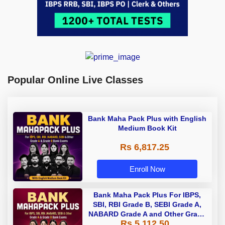
Popular Online Live Classes
Bank Maha Pack Plus with English
Medium Book Kit
Rs 6,817.25
Enroll Now
Bank Maha Pack Plus For IBPS,
SBI, RBI Grade B, SEBI Grade A,
NABARD Grade A and Other Grade
Rs 5,112.50
A & Grade B Bank Exams