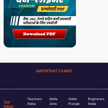
IMPORTANT EXAMS
Teachers
Adda
Adda
Engineers
Our
Adda
Jobs
Punjab
Adda
Other