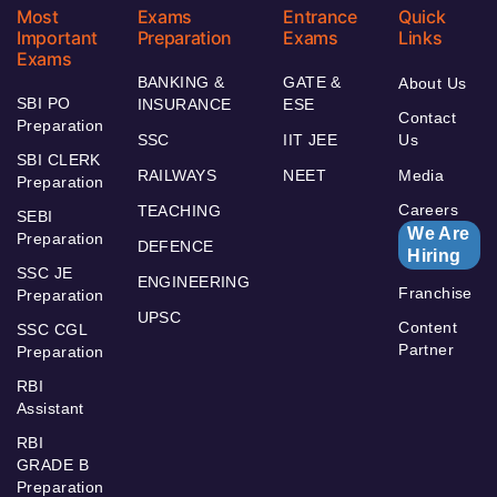
Most
Exams
Entrance
Quick
Important
Preparation
Exams
Links
Exams
BANKING &
GATE &
About Us
SBI PO
INSURANCE
ESE
Contact
Preparation
SSC
IIT JEE
Us
SBI CLERK
RAILWAYS
NEET
Media
Preparation
Careers
TEACHING
SEBI
We Are
Preparation
DEFENCE
Hiring
SSC JE
ENGINEERING
Franchise
Preparation
UPSC
Content
SSC CGL
Partner
Preparation
RBI
Assistant
RBI
GRADE B
Preparation