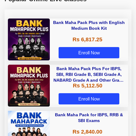
Bank Maha Pack Plus with English
Medium Book Kit
Rs 6,817.25
Enroll Now
Bank Maha Pack Plus For IBPS,
SBI, RBI Grade B, SEBI Grade A,
NABARD Grade A and Other Grade
Rs 5,112.50
A & Grade B Bank Exams
Enroll Now
Bank Maha Pack for IBPS, RRB &
SBI Exams
Rs 2,840.00