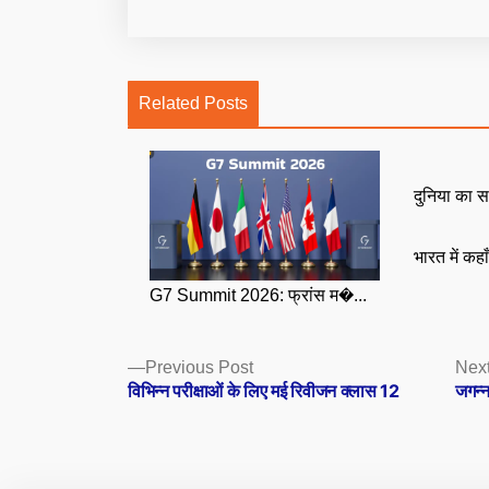
Related Posts
दुनिया का स
भारत में कहा
G7 Summit 2026: फ्रांस म�...
Posts
Previous
Previous Post
Next
post:
विभिन्न परीक्षाओं के लिए मई रिवीजन क्लास 12
जगन्न
navigation