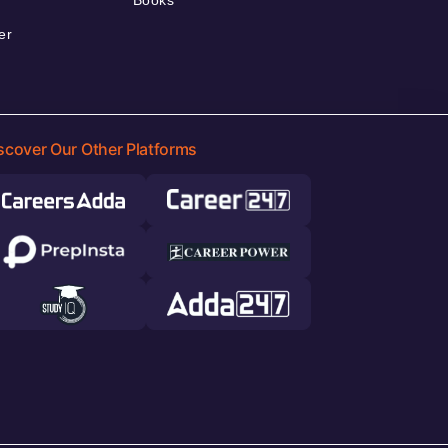
Books
er
scover Our Other Platforms