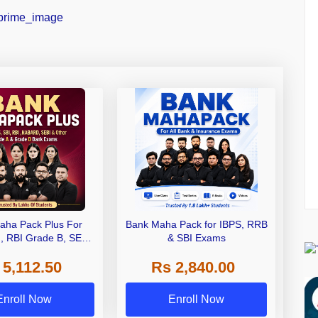
aha Pack Plus For
Bank Maha Pack for IBPS, RRB
I, RBI Grade B, SEBI
& SBI Exams
 NABARD Grade A and
 5,112.50
Rs 2,840.00
de A & Grade B Bank
Exams
Enroll Now
Enroll Now