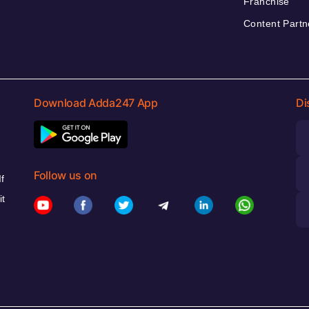
Franchise
Content Partn
Download Adda247 App
Di
Follow us on
f
it