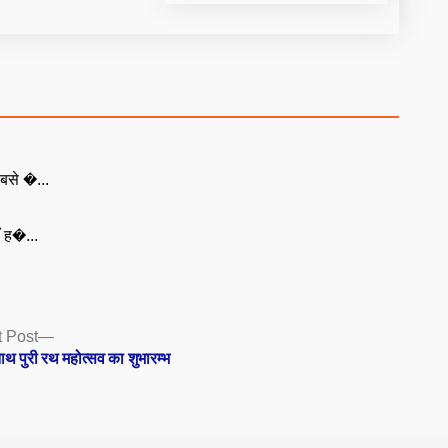
बसे �...
ँ ह�...
Next
 Post
post:
ाथ पुरी रथ महोत्सव का शुभारम्भ