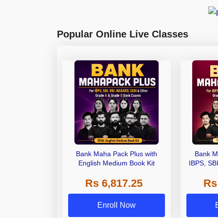
Popular Online Live Classes
Bank Maha Pack Plus with
Bank M
English Medium Book Kit
IBPS, SB
Grade A,
Rs 6,817.25
Rs
Other Gra
Enroll Now