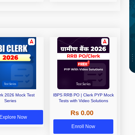
erk 2026 Mock Test
IBPS RRB PO | Clerk PYP Mock
Series
Tests with Video Solutions
Rs 0.00
Explore Now
Enroll Now