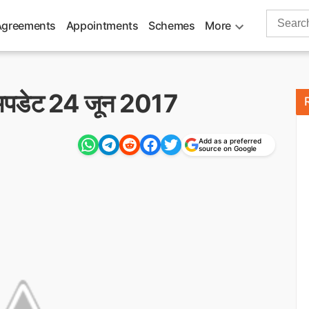
Search
Agreements
Appointments
Schemes
More
for:
के अपडेट 24 जून 2017
Add as a preferred
source on Google