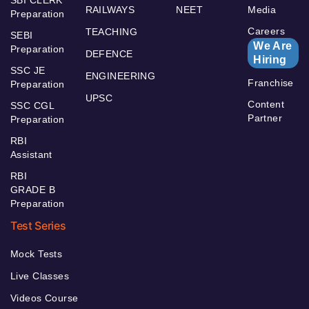
RAILWAYS
NEET
Media
Preparation
Careers
TEACHING
SEBI
We Are
Preparation
DEFENCE
Hiring
SSC JE
ENGINEERING
Franchise
Preparation
UPSC
Content
SSC CGL
Partner
Preparation
RBI
Assistant
RBI
GRADE B
Preparation
Test Series
Mock Tests
Live Classes
Videos Course