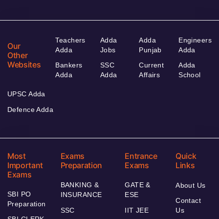
Teachers
Adda
Adda
Engineers
Our
Adda
Jobs
Punjab
Adda
Other
Websites
Bankers
SSC
Current
Adda
Adda
Adda
Affairs
School
UPSC Adda
Defence Adda
Most
Exams
Entrance
Quick
Important
Preparation
Exams
Links
Exams
BANKING &
GATE &
About Us
SBI PO
INSURANCE
ESE
Contact
Preparation
SSC
IIT JEE
Us
SBI CLERK