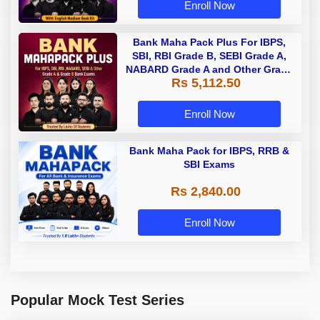
Enroll Now
Bank Maha Pack Plus For IBPS,
SBI, RBI Grade B, SEBI Grade A,
NABARD Grade A and Other Grade
Rs 5,112.50
A & Grade B Bank Exams
Enroll Now
Bank Maha Pack for IBPS, RRB &
SBI Exams
Rs 2,840.00
Enroll Now
Popular Mock Test Series