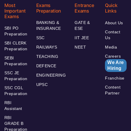
Most
Exams
Entrance
Quick
Important
Preparation
Exams
Links
Exams
BANKING &
GATE &
About Us
SBI PO
INSURANCE
ESE
Contact
Preparation
SSC
IIT JEE
Us
SBI CLERK
RAILWAYS
NEET
Media
Preparation
Careers
TEACHING
SEBI
We Are
Preparation
DEFENCE
Hiring
SSC JE
ENGINEERING
Franchise
Preparation
UPSC
Content
SSC CGL
Partner
Preparation
RBI
Assistant
RBI
GRADE B
Preparation