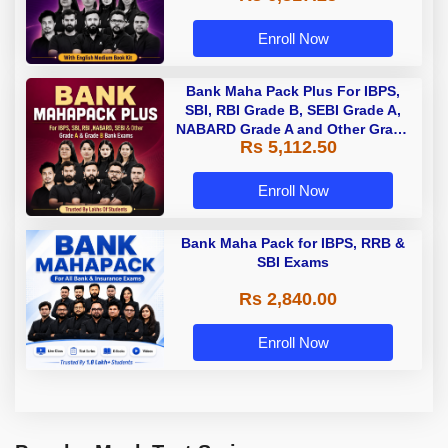
Enroll Now
Bank Maha Pack Plus For IBPS,
SBI, RBI Grade B, SEBI Grade A,
NABARD Grade A and Other Grade
Rs 5,112.50
A & Grade B Bank Exams
Enroll Now
Bank Maha Pack for IBPS, RRB &
SBI Exams
Rs 2,840.00
Enroll Now