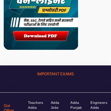
IMPORTANT EXAMS
Teachers
Adda
Adda
Engineers
Our
Adda
Jobs
Punjab
Adda
Other