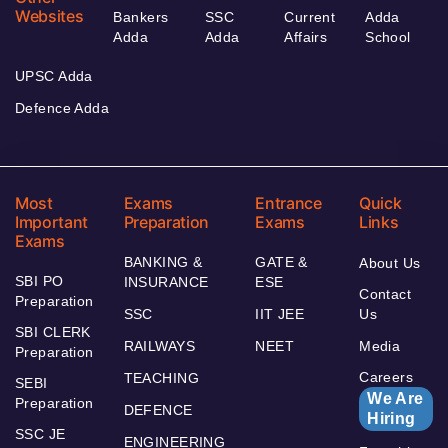
Websites
Bankers
SSC
Current
Adda
Adda
Adda
Affairs
School
UPSC Adda
Defence Adda
Most
Exams
Entrance
Quick
Important
Preparation
Exams
Links
Exams
BANKING &
GATE &
About Us
SBI PO
INSURANCE
ESE
Contact
Preparation
SSC
IIT JEE
Us
SBI CLERK
RAILWAYS
NEET
Media
Preparation
Careers
TEACHING
SEBI
We Are
Preparation
DEFENCE
Hiring
SSC JE
ENGINEERING