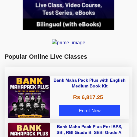
Popular Online Live Classes
Bank Maha Pack Plus with English
Medium Book Kit
Rs 6,817.25
Enroll Now
Bank Maha Pack Plus For IBPS,
SBI, RBI Grade B, SEBI Grade A,