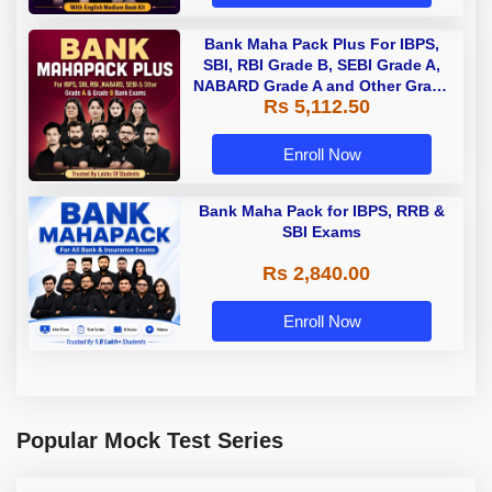
Bank Maha Pack Plus For IBPS,
SBI, RBI Grade B, SEBI Grade A,
NABARD Grade A and Other Grade
Rs 5,112.50
A & Grade B Bank Exams
Enroll Now
Bank Maha Pack for IBPS, RRB &
SBI Exams
Rs 2,840.00
Enroll Now
Popular Mock Test Series