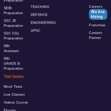
Preparation
Careers
TEACHING
SEBI
We Are
Preparation
DEFENCE
Hiring
SSC JE
ENGINEERING
Franchise
Preparation
UPSC
Content
SSC CGL
Partner
Preparation
RBI
Assistant
RBI
GRADE B
Preparation
Test Series
Mock Tests
Live Classes
Videos Course
Ebooks