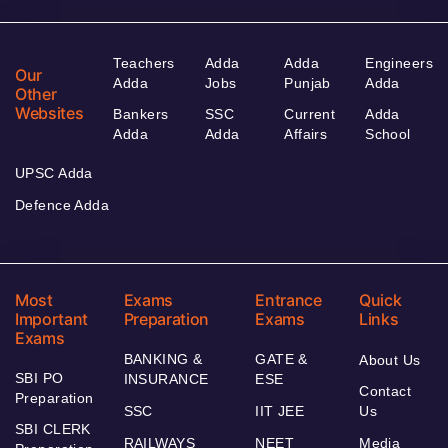
Teachers
Adda
Adda
Engineers
Our
Adda
Jobs
Punjab
Adda
Other
Websites
Bankers
SSC
Current
Adda
Adda
Adda
Affairs
School
UPSC Adda
Defence Adda
Most
Exams
Entrance
Quick
Important
Preparation
Exams
Links
Exams
BANKING &
GATE &
About Us
SBI PO
INSURANCE
ESE
Contact
Preparation
SSC
IIT JEE
Us
SBI CLERK
RAILWAYS
NEET
Media